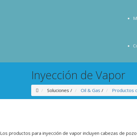
M
C
Inyección de Vapor
Soluciones
/
Oil & Gas
/
Productos d
Los productos para inyección de vapor incluyen cabezas de pozo s